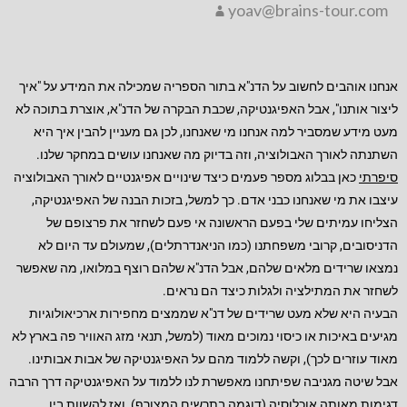
yoav@brains-tour.com
אנחנו אוהבים לחשוב על הדנ"א בתור הספריה שמכילה את המידע על "איך
ליצור אותנו", אבל האפיגנטיקה, שכבת הבקרה של הדנ"א, אוצרת בתוכה לא
מעט מידע שמסביר למה אנחנו מי שאנחנו, לכן גם מעניין להבין איך היא
השתנתה לאורך האבולוציה, וזה בדיוק מה שאנחנו עושים במחקר שלנו.
סיפרתי
כאן בבלוג מספר פעמים כיצד שינויים אפיגנטיים לאורך האבולוציה
עיצבו את מי שאנחנו כבני אדם. כך למשל, בזכות הבנה של האפיגנטיקה,
הצליחו עמיתים שלי בפעם הראשונה אי פעם לשחזר את פרצופם של
הדניסובים, קרובי משפחתנו (כמו הניאנדרתלים), שמעולם עד היום לא
נמצאו שרידים מלאים שלהם, אבל הדנ"א שלהם רוצף במלואו, מה שאפשר
לשחזר את המתילציה ולגלות כיצד הם נראים.
הבעיה היא שלא מעט שרידים של דנ"א שממצים מחפירות ארכיאולוגיות
מגיעים באיכות או כיסוי נמוכים מאוד (למשל, תנאי מזג האוויר פה בארץ לא
מאוד עוזרים לכך), וקשה ללמוד מהם על האפיגנטיקה של אבות אבותינו.
אבל שיטה מגניבה שפיתחנו מאפשרת לנו ללמוד על האפיגנטיקה דרך הרבה
דגימות מאותה אוכלוסיה (דוגמה בתרשים המצורף), ואז להשוות בין