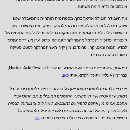
אוכלוסיות ולראות מה השתנה.
את העבודה הובילה אריאל ברוך, מסטרנטית תותחית מהמעבדה שלנו
שהקרדיט לכל זה מגיע לה, אני תרמתי למחקר בעיקר את מימוש הרעיון
הראשוני של שילוב הדוגמאות, וזה המקום גם להודות לשלושת המנחים של
העבודה: פרופ' לירן כרמל מהמחלקה לגנטיקה, פרופ' ערן משורר מהמרכז
למדעי המוח ומגנטיקה, ופרופ' בנימין יקיר, ראש המחלקה לסטטיסטיקה
באוניברסיטה העברית
המאמר, שהתפרסם בכתב העת המדעי הנהדר Nucleic Acid Research,
כבר זמין אונליין, ותוכלו לקרוא אותו
כאן
.
אני רוצה להודות לתומכי הפטריאון של הבלוג, ובראשם למתן רינג, עינבל
רמות, שרה עטיה ושריתי סקויאר, התומכים המובילים.
אם התוכן עניין
אתכם, אני מזמין אתכם להפוך גם לתומכים, לעזור ל”סיור מוחות” לצמוח
ולקבל מגוון רחב של הטבות כמו תכנים בלעדיים, יכולת להשפיע על
הנושאים וצפייה בפוסטים לפני כולם. פרטים נוספים
כאן