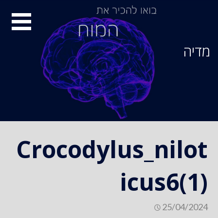
Ski
סיור
t
conten
מוחות
מדיה
Crocodylus_nilot
icus6(1)
25/04/2024