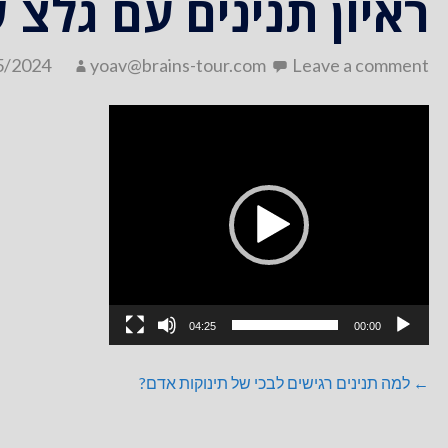
ראיון תנינים עם גלצ 
5/2024
yoav@brains-tour.com
Leave a comment
נגן
וידאו
04:25
00:00
ניווט
← למה תנינים רגישים לבכי של תינוקות אדם?