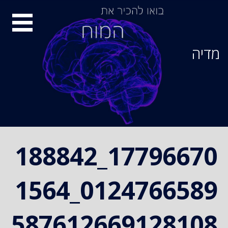
Ski
סיור
t
conten
מוחות
מדיה
17796670_188842
0124766589_1564
587612669128108