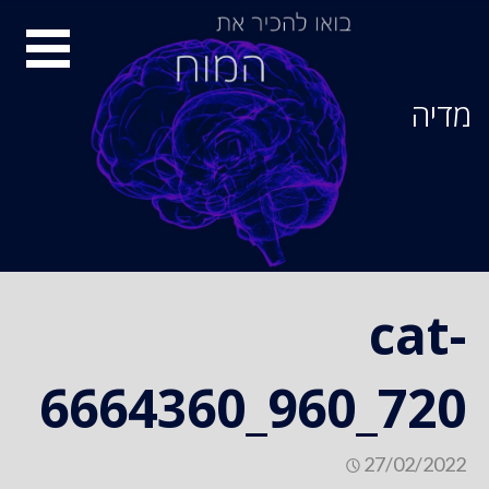
Ski
סיור
t
conten
מוחות
מדיה
cat-
6664360_960_720
27/02/2022