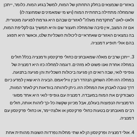
באזורים שנמצאים בחלק התחתון של המוח, למשל בגזע המוח. כלומר, ייתכן
שהמחלה מתחילה בתחתית המוח (ויש מי שמאמינים שמחוצה לו)
ולאט-לאט "מתקדמת מעלה" לאזורים שבהם היא גורמת לפגיעה מוטורית.
אם זה המצב, אין סיבה שהמחלה תעצור שם והיא תמשיך גם לקליפת המוח,
בה נמצאים האזורים שאחראיים ליכולות השכליות שלנו, וכאשר היא תפגע
בהם אולי תופיע דמנציה.
3. ייתכן שרבים מאלה שמאובחנים כחולי פרקינסון ודמנציה בכלל חולים
במחלה אחרת ואנו פשוט לא מזהים. דוגמה למחלה כזו היא דמנציה של
גופיפי לואי, שבה רואים הן פגיעה ביכולות השכליות והן פגיעה בתנועה.
במחלה הזו חלה השחקן הנהדר רובין וויליאמס. הבעיה היא שאין למדע כיום
דרך טובה לאבחן את המחלה הזו. ניתן לזהותה בוודאות רק לאחר המוות,
כשבודקים את המוח במעבדה. דמנציה עם גופיפי לואי היא אחד מסוגי
הדמנציות הנפוצות בעולם, אבל מכיוון שקשה כל-כך לזהות אותה, חולים
רבים מאובחנים בטעות כחולי פרקינסון או אלצהיימר, או כחולי פרקינסון עם
דמנציה.
4. אולי דמנציה ופרקינסון הן לא שתי מחלות נפרדות השונות מהותית אחת