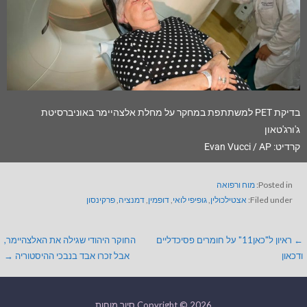
בדיקת PET למשתתפת במחקר על מחלת אלצהיימר באוניברסיטת
ג'ורג'טאון
קרדיט: Evan Vucci / AP
Posted in:
מוח ורפואה
Filed under:
אצטילכולין
,
גופיפי לואי
,
דופמין
,
דמנציה
,
פרקינסון
← ראיון ל"כאן11" על חומרים פסיכדליים
החוקר היהודי שגילה את האלצהיימר,
ודכאון
אבל זכרו אבד בנבכי ההיסטוריה →
Copyright © 2026 סיור מוחות