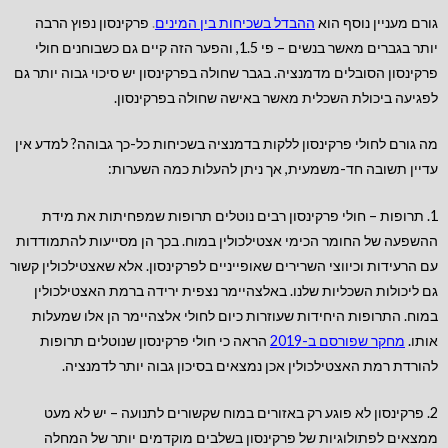
גורם מעניין נוסף הוא
ההבדל בשכיחות בין המינים
.
פרקינסון נפוץ הרבה
יותר בגברים מאשר בנשים – פי 1.5, והפער הזה קיים גם כשבוחנים חולי
פרקינסון הסובלים מדמנציה. בגבר שחולה בפרקינסון יש סיכוי גבוה יותר גם
לפגיעה ביכולת השכלית מאשר באישה שחולה בפרקינסון.
מה גורם לחולי פרקינסון ללקות בדמנציה בשכיחות כל-כך גבוהה? למדע אין
עדיין תשובה חד-משמעית, אך ניתן להעלות כמה השערות:
1. תרופות – חולי פרקינסון רבים נוטלים תרופות שמפחיתות את מידת
ההשפעה של החומר הכימי אצטילכולין במוח. בכך הן מסייעות להתמודדות
עם הרעידות וכיווצי השרירים שאופייניים לפרקינסון. אלא שאצטילכולין קשור
גם ליכולות השכליות שלנו. באלצהיימר נצפית ירידה ברמת האצטילכולין
במוח. התרופות היחידות שעוזרות כיום לחולי אלצהיימר הן אלו שמעלות
אותו.
מחקר שפורסם ב-2019
הראה כי חולי פרקינסון שנוטלים תרופות
להורדת רמת האצטילכולין אכן נמצאים בסיכון גבוה יותר לדמנציה.
2. פרקינסון לא פוגע רק באזורים במוח שקשורים לתנועה – יש לא מעט
ממצאים לפתולוגיות של פרקינסון בשלבים מוקדמים יותר של המחלה