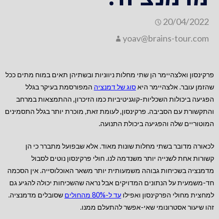
20/04/2022
yoav@brains-tour.com
פרקינסון ואלצהיימר הן שתי מחלות ניווניות ובשתיהן תאים במוח מתים ככל
שהזמן עובר. אלצהיימר היא
סוג של דמנציה
המפורסמת בעיקר בגלל
הפגיעה ביכולות השכליות-קוגניטיביות כמו הזיכרון, ההתמצאות במרחב
והתקשורת עם הסביבה. פרקינסון, לעומת זאת, מוכרת יותר בגלל התסמינים
המוטוריים שלה והפגיעה ביכולת התנועה.
לכאורה מדובר בשתי מחלות שונות מאוד. אלא שבפועל מתברר כי הן
קשורות אחת לשנייה יותר משנדמה לנו. חולי פרקינסון נוטים לסבול
מדמנציה בשכיחות גבוהה משמעותית יותר משאר האוכלוסייה. אין הסכמה
חד-משמעית על הנתונים המדויקים אבל נראה שהשכיחות יכולה להגיע גם
למחצית מחולי הפרקינסון ואפילו
עד ל-80% מהחולים
שסובלים מדמנציה.
זהו שיעור אסטרונומי שאי-אפשר להתעלם ממנו.