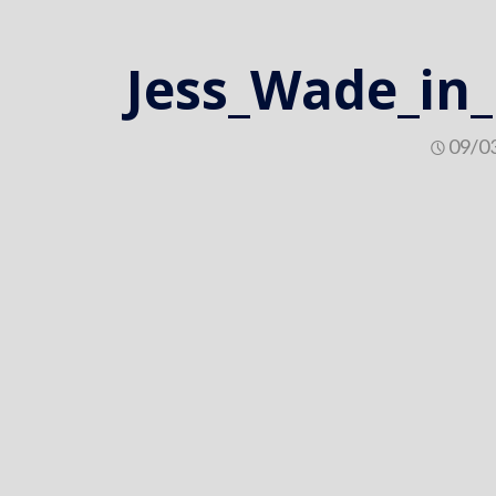
Jess_Wade_in_
09/0