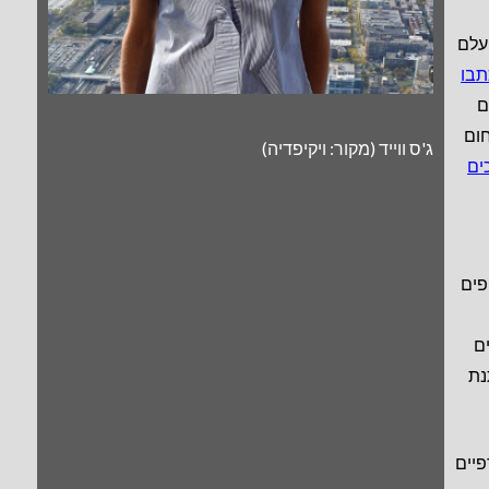
עלם
כתבו
ם
חום
ג'ס ווייד (מקור: ויקיפדיה)
פים
ם
נת
ים הביוגרפיים