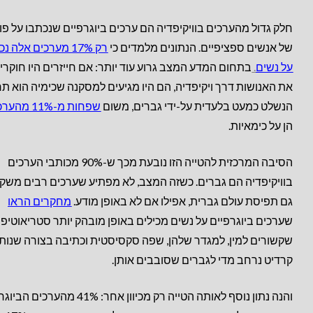
חלק גדול מהערכים בוויקיפדיה הם ערכים ביוגרפיים שנכתבו על פו
של אנשים ספציפיים. הנתונים מלמדים כי
רק 17% מערכים אלה נ
על נשים
.
בתחום המדע המצב גרוע עוד יותר: אם חייזרים היו חוקרי
את האנושות דרך ויקיפדיה, הם היו מגיעים למסקנה שכימיה הוא ת
הנשלט כמעט בלעדית על-ידי גברים, משום
שפחות מ-11% מהערכים
הן על כימאיות.
הסיבה המרכזית להטייה הזו נובעת מכך ש-90% מכותבי הערכים
בוויקיפדיה הם גברים. כשזה המצב, לא מפתיע שערכים רבים משק
גם תפיסת עולם גברית, אפילו אם לא באופן מודע.
מחקרים הראו
שערכים ביוגרפיים על נשים מכילים באופן מובהק יותר סטריאוטיפי
שקשורים למין, למגדר שלהן, שפה סקסיסטית וכתיבה בצורה שנות
קרדיט נרחב מדי לגברים שסובבים אותן.
והנה נתון נוסף לאותה הטייה רק מכיוון אחר: 41% מהערכ