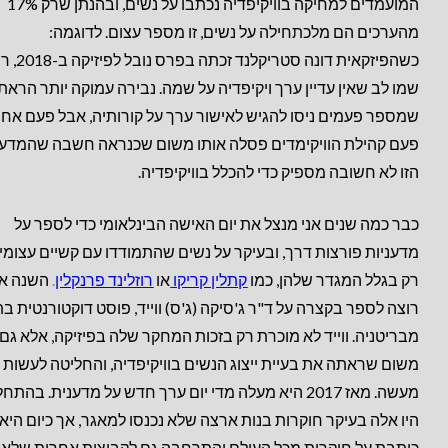
המועמדים למחיקה בוויקיפדיה נכתבו על נשים, ובהנתן שרק 17%
מהערכים הם מלכתחילה על נשים, זו מספר עצום. לדוגמה:
כשהפיזקאית דונה סטריקלנד 
שמו לב שאין עדיין ערך ויקיפדיה על שמה. נבירה עמוקה יותר הראת
שמספר פעמים ניסו להגיש לאישור ערך על קורותיה, אבל פעם אח
פעם קהילת הוויקימדים פסלה אותו משום שכנראה חשבה שהמדענ
הזו לא חשובה מספיק כדי להכלל בוויקיפדיה.
כבר כמה שנים אני מנצל את יום האישה הבינלאומי כדי לספר על
מדעניות פורצות דרך, ובעיקר על נשים שהתמודדו עם קשיים עצומי
רק בגלל המגדר שלהן, כמו
קתלין קריקו
או
רוזלינד פרנקלין
.
השנה אנ
מבריטניה. ווייד לא מוכרת רק בזכות המחקר שלה בפיזיקה, אלא גם
משום שראתה את בעיית ייצוג הנשים בוויקיפדיה, והחליטה לעשות
מעשה. מאז 2017 היא מעלה מדי יום ערך חדש על מדענית. בהתח
היו אלה בעיקר חוקרות בנות ארצה שלא נכנסו למאגר, אך כיום היא
כותבת על חוקרות מכל העולם והתרחבה גם לקבוצות אחרות שלא