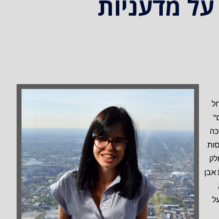
על מדעניות
ל
"
כה
כניסות
לק
 אבן
ל