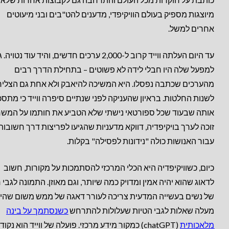
מיוצגות מספיק בעולם הוויקיפדי, מדענים להט"בים ובני מיעוטים
אחרים למשל.
עד היום העלתה ווייד קרוב ל-2,000 ערכים חדשים, והיד עוד נטויה
למפעל שלה היו חבלי לידה לא פשוטים – בתחילת הדרך רבים
מהערכים שכתבה נפסלו. היא המשיכה להיאבק ולא אחת גם הצלי
לשנות החלטות. בראיון שהעניקה לפני שנתיים סיפרה ווייד כי מתסכ
אותה שבעוד שכל ספורטאי נישתי שלא הטביע את חותמו על המש
זוכה לערך בויקיפדיה, דווקא מדעניות שהגיעו לפריצות דרך חשובות
עבור האנושות כולה "נידונות לפסילה" בקלות.
כיום, כשוויקיפדיה היא הכלי המרכזי להסתמכות על מקורות, חשוב
לדאוג שהוא יהיה אמין ומדויק כמה שיותר, וגם מאוזן. התמונה לגבי 
של נשים בעשייה המדעית צריכה לעורר דאגה של ממש משום שהי
מעלה שאלות לגבי הטיות שעלולות להתרחש
כשנסתמך על בינה
מלאכותית
(chatGPT) כמקור מידע מרכזי. פועלה של ווייד הוא נקוד