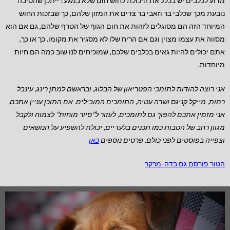
מדוע לכלבים יש בכלל את היכולת לחוש חום שלא במגע? ייתכן שהסיבה
נובעת מכך שכלבי בר וזאבי בר צדים את המזון שלהם, כך שבזכות החוש
המיוחד הזה הם מסוגלים לזהות את חום הגוף של הטרף שלהם, גם אם הוא
מסווה את עצמו מצוין וגם אם הריח שלו לא מסגיר את מקומו. כך או כך,
אתם יכולים להיות גאים בכלבים שלכם, שמוכיחים לנו שוב כמה הם חיות
מיוחדות.
אני רוצה להודות לתומכי הפטריאון של הבלוג, ובראשם למתן רינג, עינבל
רמות, מייקל קניגס ושרה עטיה, התומכים המובילים.
אם התוכן עניין אתכם,
אני מזמין אתכם להפוך גם לתומכים, לעזור ל"סיור מוחות" לצמוח ולקבל
מגוון רחב של הטבות כמו תכנים בלעדיים, יכולת להשפיע על הנושאים
וצפייה בפוסטים לפני כולם. פרטים נוספים
כאן
הטור פורסם גם בדה-מרקר