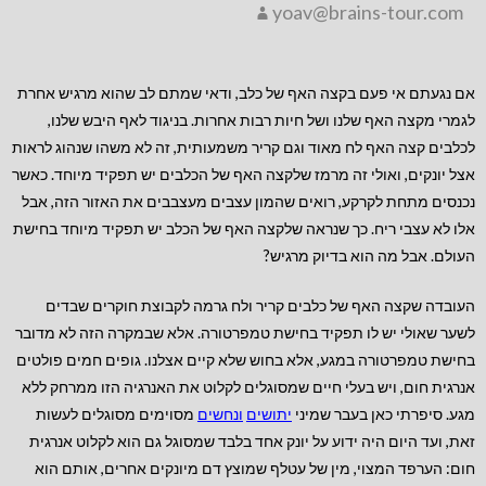
yoav@brains-tour.com
אם נגעתם אי פעם בקצה האף של כלב, ודאי שמתם לב שהוא מרגיש אחרת
לגמרי מקצה האף שלנו ושל חיות רבות אחרות. בניגוד לאף היבש שלנו,
לכלבים קצה האף לח מאוד וגם קריר משמעותית, זה לא משהו שנהוג לראות
אצל יונקים, ואולי זה מרמז שלקצה האף של הכלבים יש תפקיד מיוחד. כאשר
נכנסים מתחת לקרקע, רואים שהמון עצבים מעצבבים את האזור הזה, אבל
אלו לא עצבי ריח. כך שנראה שלקצה האף של הכלב יש תפקיד מיוחד בחישת
העולם. אבל מה הוא בדיוק מרגיש?
העובדה שקצה האף של כלבים קריר ולח גרמה לקבוצת חוקרים שבדים
לשער שאולי יש לו תפקיד בחישת טמפרטורה. אלא שבמקרה הזה לא מדובר
בחישת טמפרטורה במגע, אלא בחוש שלא קיים אצלנו. גופים חמים פולטים
אנרגית חום, ויש בעלי חיים שמסוגלים לקלוט את האנרגיה הזו ממרחק ללא
מגע. סיפרתי כאן בעבר שמיני
יתושים
ונחשים
מסוימים מסוגלים לעשות
זאת, ועד היום היה ידוע על יונק אחד בלבד שמסוגל גם הוא לקלוט אנרגית
חום: הערפד המצוי, מין של עטלף שמוצץ דם מיונקים אחרים, אותם הוא