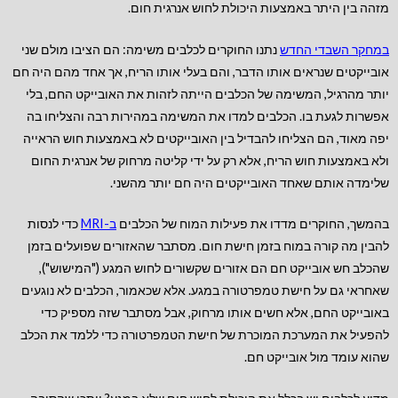
מזהה בין היתר באמצעות היכולת לחוש אנרגית חום.
במחקר השבדי החדש
נתנו החוקרים לכלבים משימה: הם הציבו מולם שני
אובייקטים שנראים אותו הדבר, והם בעלי אותו הריח, אך אחד מהם היה חם
יותר מהרגיל, המשימה של הכלבים הייתה לזהות את האובייקט החם, בלי
אפשרות לגעת בו. הכלבים למדו את המשימה במהירות רבה והצליחו בה
יפה מאוד, הם הצליחו להבדיל בין האובייקטים לא באמצעות חוש הראייה
ולא באמצעות חוש הריח, אלא רק על ידי קליטה מרחוק של אנרגית החום
שלימדה אותם שאחד האובייקטים היה חם יותר מהשני.
בהמשך, החוקרים מדדו את פעילות המוח של הכלבים
ב-MRI
כדי לנסות
להבין מה קורה במוח בזמן חישת חום. מסתבר שהאזורים שפועלים בזמן
שהכלב חש אובייקט חם הם אזורים שקשורים לחוש המגע ("המישוש"),
שאחראי גם על חישת טמפרטורה במגע. אלא שכאמור, הכלבים לא נוגעים
באובייקט החם, אלא חשים אותו מרחוק, אבל מסתבר שזה מספיק כדי
להפעיל את המערכת המוכרת של חישת הטמפרטורה כדי ללמד את הכלב
שהוא עומד מול אובייקט חם.