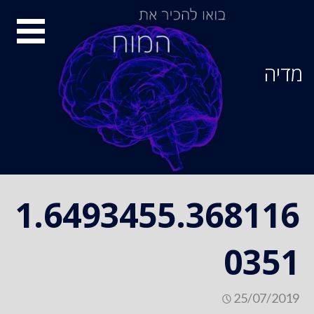
Ski
סיור
t
conten
מוחות
מדיה
1.6493455.368116
0351
25/07/2019