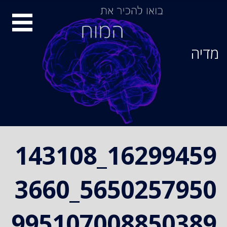
Ski
סיור
t
conten
מוחות
מדיה
16299459_143108
5650257950_3660
995107008850389