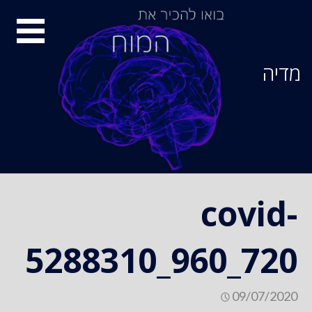
Ski
סיור
t
conten
מוחות
מדיה
covid-
5288310_960_720
09/07/2020