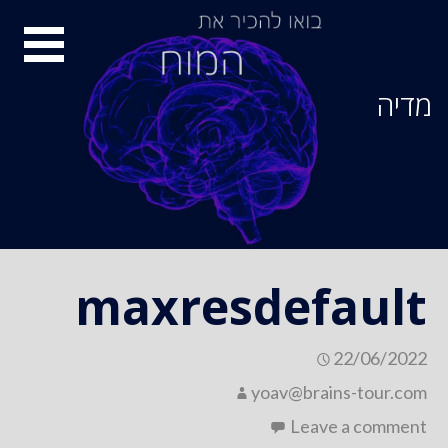
Ski
סיור
t
conten
מוחות
מדיה
maxresdefault
22/06/2022
yoav@brains-tour.com
Leave a comment