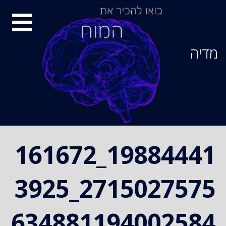
Ski
סיור
t
conten
מוחות
מדיה
19884441_161672
2715027575_3925
634881194002584