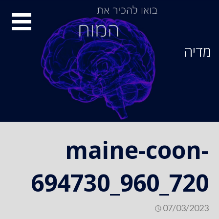
Ski
סיור
t
conten
מוחות
מדיה
maine-coon-
694730_960_720
07/03/2023