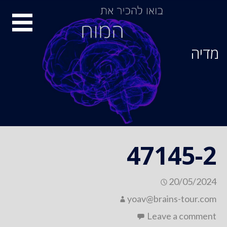
Ski
סיור
t
conten
מוחות
מדיה
47145-2
20/05/2024
yoav@brains-tour.com
Leave a comment