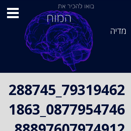
Ski
סיור
t
conten
מוחות
מדיה
79319462_288745
0877954746_1863
88897607974912_