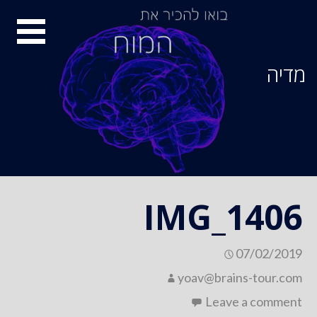
Ski
סיור
t
conten
מוחות
מדיה
IMG_1406
07/02/2019
yoav@brains-tour.com
Leave a comment