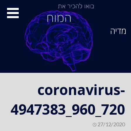
Ski
סיור
t
conten
מוחות
מדיה
coronavirus-
4947383_960_720
27/12/2020