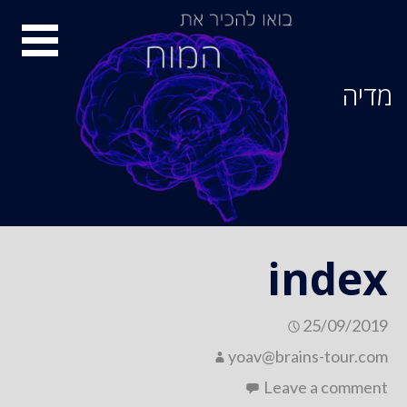
Ski
סיור
t
conten
מוחות
מדיה
index
25/09/2019
yoav@brains-tour.com
Leave a comment