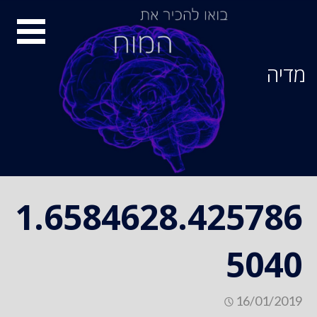
Ski
סיור
t
conten
מוחות
מדיה
1.6584628.425786
5040
16/01/2019