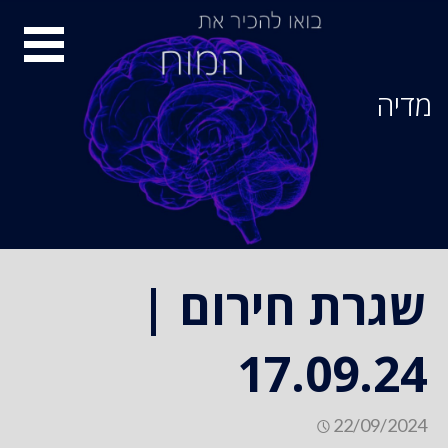
Ski
סיור
t
conten
מוחות
מדיה
שגרת חירום |
17.09.24
22/09/2024