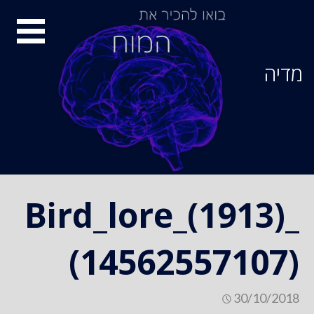
Ski
סיור
t
conten
מוחות
מדיה
Bird_lore_(1913)_
(14562557107)
30/10/2018