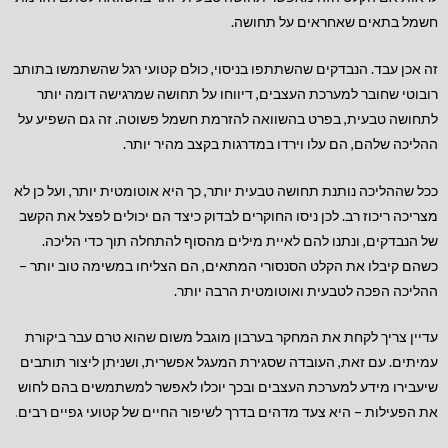
חשמל בתאים שאחראים על תחושה.
זה אכן עבד. הנבדקים שהשתתפו בניסוי, כולם קטועי רגל שהשתמשו בתותב
רובוטי שחובר למערכת העצבים, דיווחו על תחושה שמרגישה דומה יותר
לתחושה טבעית, בפרט בהשוואה להזרמת חשמל פשוטה. זה גם השפיע על
ההליכה שלהם, הם עלו וירדו במדרגות בקצב מהיר יותר.
ככל שההליכה נותנת תחושה טבעית יותר, כך היא אוטומטית יותר, ועל כן לא
מצריכה ריכוז רב. לכן ניסו החוקרים לבדוק כיצד הם יכולים לפצל את הקשב
של הנבדקים, ונתנו להם לאיית מילים מהסוף להתחלה תוך כדי הליכה.
כשהם קיבלו את הקלט הסנסורי המתאים, הם הצליחו במשימה טוב יותר –
ההליכה הפכה לטבעית ואוטומטית הרבה יותר.
עדיין צריך לקחת את המחקר בערבון מוגבל משום שהוא טרם עבר ביקורת
עמיתים. עם זאת, העובדה שסגירת המעגל אפשרית, ושניתן ליצור תותבים
שיעבירו מידע למערכת העצבים ובכך יוכלו לאפשר למשתמשים בהם לחוש
את הפעילות – היא צעד מדהים בדרך לשיפור החיים של קטועי גפיים רבים
.