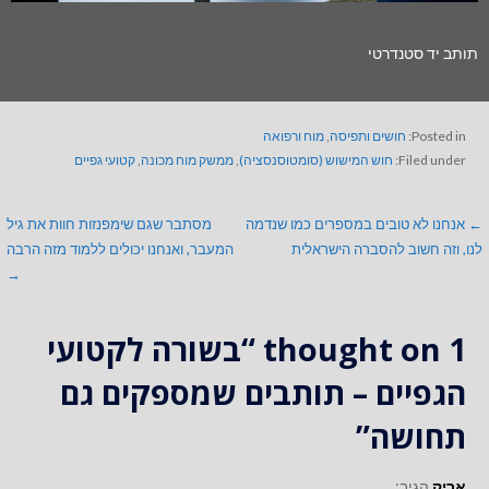
תותב יד סטנדרטי
Posted in:
חושים ותפיסה
,
מוח ורפואה
Filed under:
חוש המישוש (סומטוסנסציה)
,
ממשק מוח מכונה
,
קטועי גפיים
← אנחנו לא טובים במספרים כמו שנדמה
מסתבר שגם שימפנזות חוות את גיל
לנו, וזה חשוב להסברה הישראלית
המעבר, ואנחנו יכולים ללמוד מזה הרבה
→
1 thought on
“בשורה לקטועי
הגפיים – תותבים שמספקים גם
תחושה”
אריק
הגיב: