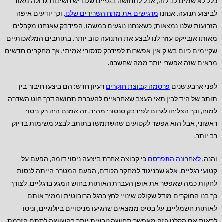
כלל לא שמים לב לזה, אבל לתחושה בגפיים שלנו יש חשיבות גדולה מאוד
לביצוע תנועה. אנחנו
מרגישים את מתח השרירים שלנו
,
וכך יודעים איפה
הזרועות שלנו נמצאות; כשאנחנו נוגעים במשהו, הפידבק שאנחנו מקבלים
מאותו אובייקט עוזר לנו לבצע את התנועה טוב יותר. בתותבים המלאכותיים
שקיימים כיום בשוק אין אפשרות לפידבק סנסורי אמיתי, אך מחקרים חדשים
מראים שזה אפשרי יותר ממה שחשבנו.
לפני ארבע שנים
פרסמה קבוצת חוקרים
רעיון חדש: הם ביצעו חיבור בין
תותב של היד לבין תאי העצב שאחראיים להעברת תחושה דרך חוט השדרה
למוח, וכך הצליחו לגרום לפידבק סנסורי מהיד. זה אמנם היה רק ניסוי
ראשוני, אבל הוא אפשר לקטועים שהשתמשו בתותב לבצע משימות בדיוק
רב יותר.
והנה,
לאחרונה התפרסם
כי קבוצה אחרת ביצעה ניסוי דומה, הפעם על
קטועי רגליים. אלא שבניגוד למחקר הקודם, הפעם המטרה הייתה לנסות
לחקות כמה שאפשר את אופן העברת האותות בחוש המגע ברגליים. לצורך
כך בנו החוקרים מודל שקולט שינויי לחץ ברגל הרובוטית וממיר אותם
לאותות חשמליים, על בסיס ממצאים שהגיעו מניסויים ביולוגיים, וניסו
לראות אם הקלט הזה מאפשר תחושה טבעית יותר בהשוואה לסתם הזרמת