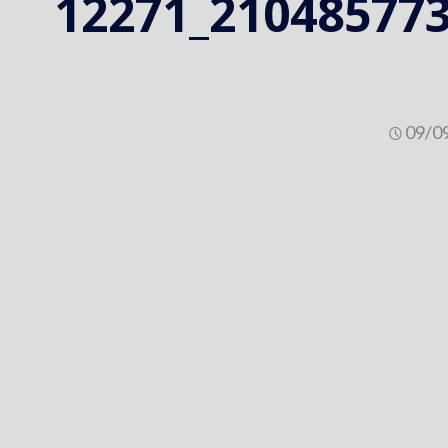
41477450_2104857739547401_12271
09/0