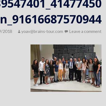
91616687570944_n
9/2018
yoav@brains-tour.com
Leave a comment