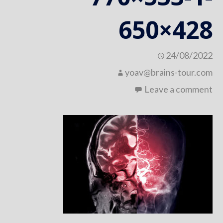
650×428
24/08/2022
yoav@brains-tour.com
Leave a comment