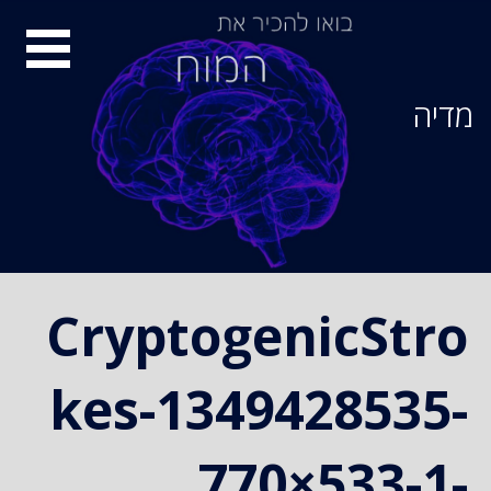
Ski
סיור
t
conten
מוחות
מדיה
CryptogenicStro
kes-1349428535-
770×533-1-