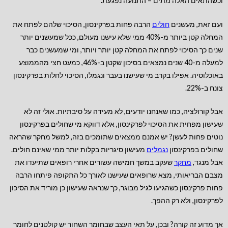
וכשהתאים האלה מתים – התנועה נפגעת.
ועם זאת, מעשנים
חולים
הרבה פחות בפרקינסון, הסיכוי שלהם לפתח את
המחלה קטן ביותר מ-40% ממי שלא עישנו מעולם, ככל שמעשנים יותר
שנים כך הסיכוי לפתח את המחלה קטן יותר ויותר, ומי שמעשנים כבר
למעלה מ-40 שנים נמצאים בסיכון שקטן ב-46%, כמעט חצי מהממוצע
באוכלוסיה. אפילו בקרב מי שעישנו בעבר ונגמלו, הסיכוי לחלות בפרקינסון
צונח ב-22%.
אבל קורולציה, כמו שאנחנו יודעים, לא מעידה על סיבתיות. אולי זה לא
שעישון מפחית את הסיכוי לפרקינסון, אלא דווקא מי שחולים בפרקינסון
נוטים פחות לעשן? יש אמנם ממצאים שתומכים בזה, למשל מחקר שהראה
שחולים בפרקינסון
נגמלים
מעישון סיגריות בקלות יותר ממי שאינם חולים.
אבל מנגד,
מחקר
שעקב במשך חמישה עשורים אחרי רופאים שתיעדו את
מצבם הבריאותי, מצא שרופאים שעישנו לאורך כל התקופה פיתחו הרבה
פחות פרקינסון כשהגיעו לגיל מבוגר, כך שנראה שעישון כן מוריד את הסיכון
לפרקינסון, ולא רק ההפך.
אך מדוע זה קורה? ובכן, על תאי העצב שבחומר השחור יש קולטנים לחומר