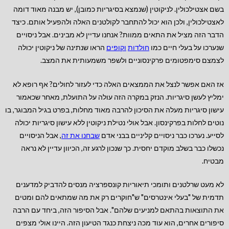
בשם אצטילכולין. לניקוטין (שנמצא בסיגריות כמובן), יש מבנה מאוד דומה
לאצטילכולין, ולכן הוא יכול להתחבר לקולטנים האלה ולהפעיל אותם. כיצד
הדבר הזה מציל את התאים ממוות? אנחנו עדיין לא מבינים. אבל ניסויים
שנערכו על בעלי חיים כמו
חולדות
וקופים
הראו שנתינה של ניקוטין יכולה
לצמצם סימפטומים פרקינסוניים ולשפר משמעותית את המצב.
אז האם אפשר לנצל את הממצאים האלה כדי לעזור לחולים? אף רופא לא
ימליץ לעשן סיגריות. הנזק במקרה הזה עולה על התועלת, מאחר שכאמור
עישון סיגריות מעלה את הסיכון להרבה מאוד מחלות, בפרט בגיל המבוגר, בו
נוטים לחלות בפרקינסון. אבל אולי נטילת ניקוטין ללא עישון סיגריות יכולה
לסייע. נערכו כבר ניסויים קליניים בבני אדם
שבחנו את זה
, אבל הניסויים
נכשלו כבר בשלב מוקדם יחסית. כך שנכון לרגע זה, הכיוון עדיין לא נראה
מבטיח.
לא מעט שרלטנים ותומכי תיאוריות קונספרציה מנסים להדביק למדענים
תדמית של "בעלי אינטרסים" ש"חוקרים רק את מה שמתאים להם ומטים
את התוצאות בהתאם למניעים שלהם". אבל הסיפור הזה, ביחד עם הרבה
סיפורים אחרים, הוא עוד מכה ניצחת כנגד הטיעון הזה. היינו אולי מצפים