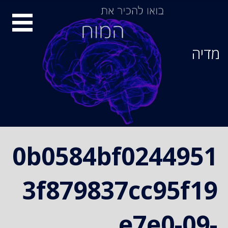
Ski
סיור
t
conten
מוחות
מדיה
0b0584bf0244951
3f879837cc95f19
e7e0-09-