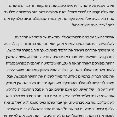
זאת, הישגיו של פישר כן היו מוערכים באותה התקופה, והצברים שאותם
הוא גילה נקראו אז "צברי פישר". ישנם אזכורים לשם הזה בספרות אפילו עד
שנות הארבעים של המאה הקודמת. אך מאז השם נעלם, וכיום כולנו קוראים
להם "צברי העמילואיד-בטא".
אפשר לחשוב על כמה סיבות שבגללן מורשתו של פישר לא התקבעה.
לאלצהיימר היו סטודנטים ועמיתי מחקר שאותם הוא הנחה והדריך, לכן היה
מי שימשיך את דרכו וישאיר את הלפיד בוער, לא כך היה במקרה של פישר.
כמו כן, בעוד שאלצהיימר עבד באוניברסיטה ותיקה וחשובה, ששמה המשיך
להיות מפורסם לאורך המאה ה-20, האוניברסיטה הגרמנית בפראג נסגרה
לאחר מלחמת העולם השנייה, ובצ'כיה הוחל שלטון קומוניסטי שסגר עליה
את מסך הברזל. בתנאים כאלה, קל מאוד לשכוח את החוקר המוכשר. אבל
מעבר לכך קשה להתעלם מהתפקיד ששיחקה יהדותו של פישר. אין מספיק
תיעוד על חייו של האיש, ולכן איננו יודעים אם הוא סבל מהתנכלות על רקע
אנטישמי בשנים שלפני עליית הנאצים. האם זו הייתה הסיבה שבגללה הוא
לא קיבל קביעות באוניברסיטה, ואף עבד כשנה כאסיסטנט ללא תשלום, זאת
על אף הישגיו המדעיים החשובים? האם זו הסיבה שבגללה רבים שהעדיפו
לשכוח את תרומתו החשובה? אנחנו לא יודעים בוודאות, אבל איש לא יופתע