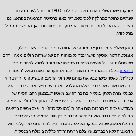
אוסקר פישר השלים את הדוקטורט שלו ב-1900 והתחיל לעבוד כעבור
שנתיים כחוקר במחלקה לפסיכיאטריה באוניברסיטה הגרמנית בפראג. עם
השנים הוא מקבל תקן פרופסור, ואף תקן פרופסור חבר, אך ההמשך מזמן לו
גורל קודר.
בזמן שאלצהיימר בחן את מוחה של החולה המפורסמת האחת שלו,
אוגוסטה דטר, אוסקר פישר עבד על מוחותיהם של עשרות חולים ממגוון רחב
של מחלות, וכן של אנשים בריאים שתרמו את מוחם למדע לאחר מותם.
דמנציה
בגיל המבוגר הייתה מוכרת כבר אז, ונקראה בשם הכולל "דמנציה
סנילית". כאשר פישר צבע את מוחם של חולי הדמנציה בשיטה מיוחדת, הוא
זיהה שם שורה של צברים שלא התגלו עד אז. פישר תיאר את הצברים הללו
כבעלי צורת תלתן, בעלי ליבה ברורה עם מעטפת, במגוון רחב יחסית של
גדלים. הוא שם לב שהצברים הללו הופיעו אצל 12 מתוך 16 חולי הדמנציה,
בעוד שאצל חולי מחלות מוח אחרות (כמו פסיכוזה) והן אצל אנשים בריאים
הם לא הופיעו כלל. הוא גם זיהה הבדלים בין חולי הדמנציה שהצברים
התגלו אצלם, שסבלו בעיקר מפגיעה בזכרון וביכולת ההתמצאות, לבין חולי
הדמנציה ללא הצברים, שאצלם הייתה ירידה כללית ביכולת המנטלית.