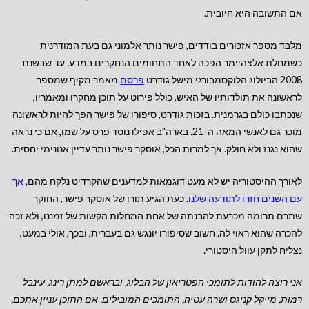
אם התשובה היא חיובית.
מלבד מספר אזכורים בודדים, פישר נותר אלמוני גם בעת המודרנית
כשמחלת אלצהיימר הפכה לאחד התחומים הנחקרים במדע. עד שבשנת
2008 הביולוג הלוקסמבורגי מישל גודרט
פרסם
מאמר מקיף שמספר
לראשונה את תולדותיו של האיש, כולל פירוט על תוכן מחקרו ומאמריו,
שנכתבו כולם בגרמנית. בזכות גודרט, סיפורו של פישר הפך להיות לראשונה
מוכר גם לאנשי המאה ה-21. בארה"ב אפילו נוסד פרס על שמו, אם כי נראה
שהוא נגנז ולא חולק. אך למרות הכל, אוסקר פישר נותר עדיין אנונימי יחסית.
לאורך ההיסטוריה יש לא מעט דוגמאות למדענים שהקרדיט נלקח מהם,
אך
עם השנים חזרו לתודעה שלנ
ו
. כעת הגיע תורו של אוסקר פישר, החוקר
שתרם תרומה מכרעת להבנתה של אחת המחלות הקשות של זמננו, ולא זכה
להכרה שהוא ראוי לה. חשוב שסיפורו יונגש גם בעברית, ובכך, אולי במעט,
נצליח לתקן עוול היסטורי.
אני רוצה להודות לתומכי הפטריאון של הבלוג, ובראשם למתן רינג, עינבל
רמות, מייקל קניגס ושרה עטיה, התומכים המובילים.
אם התוכן עניין אתכם,