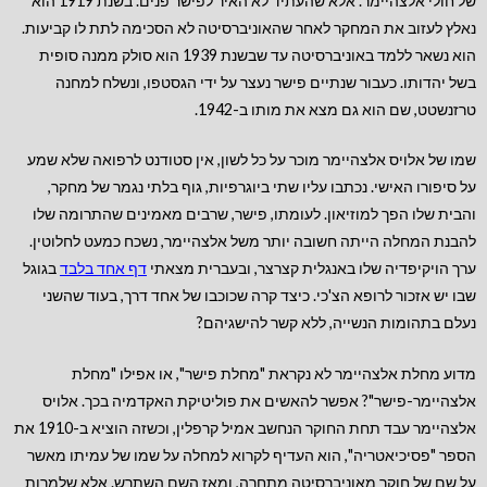
של חולי אלצהיימר. אלא שהעתיד לא האיר לפישר פנים. בשנת 1919 הוא
נאלץ לעזוב את המחקר לאחר שהאוניברסיטה לא הסכימה לתת לו קביעות.
הוא נשאר ללמד באוניברסיטה עד שבשנת 1939 הוא סולק ממנה סופית
בשל יהדותו. כעבור שנתיים פישר נעצר על ידי הגסטפו, ונשלח למחנה
טרזנשטט, שם הוא גם מצא את מותו ב-1942.
שמו של אלויס אלצהיימר מוכר על כל לשון, אין סטודנט לרפואה שלא שמע
על סיפורו האישי. נכתבו עליו שתי ביוגרפיות, גוף בלתי נגמר של מחקר,
והבית שלו הפך למוזיאון. לעומתו, פישר, שרבים מאמינים שהתרומה שלו
להבנת המחלה הייתה חשובה יותר משל אלצהיימר, נשכח כמעט לחלוטין.
ערך הויקיפדיה שלו באנגלית קצרצר, ובעברית מצאתי
דף אחד בלבד
בגוגל
שבו יש אזכור לרופא הצ'כי. כיצד קרה שכוכבו של אחד דרך, בעוד שהשני
נעלם בתהומות הנשייה, ללא קשר להישגיהם?
מדוע מחלת אלצהיימר לא נקראת "מחלת פישר", או אפילו "מחלת
אלצהיימר-פישר"? אפשר להאשים את פוליטיקת האקדמיה בכך. אלויס
אלצהיימר עבד תחת החוקר הנחשב אמיל קרפלין, וכשזה הוציא ב-1910 את
הספר "פסיכיאטריה", הוא העדיף לקרוא למחלה על שמו של עמיתו מאשר
על שם של חוקר מאוניברסיטה מתחרה, ומאז השם השתרש. אלא שלמרות