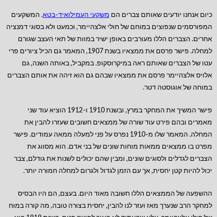
כיום אנחנו יודעים שאותם צברים הם
משקעי העמילואיד-בטא
. המשקעים
המפורסמים שנפוצים במוחם של חולי אלצהיימר, וכמעט ולא בסוגי דמנציה
אחרים. הצברים הללו מעורבים באופן ישיר במוות של תאי העצב שגורם
למחלה. פישר פרסם את ממצאיו בשנת 1907, המאמר גם הכיל ציורים פרי
עטו של הצברים שאותם ראה במיקרוסקופ. במקביל, באותה השנה, גם
אלויס אלצהיימר פרסם את ממצאיו שבהם גם הוא זיהה את אותם הצברים
במוחה של אוגוסטה דטר.
פישר המשיך את המחקר במרץ, ובשנת 1910 ו-1912 הוציא עוד שני
מאמרים ובהם פירט עוד שורה של ממצאים חשובים שעזרו להבין את
המחלה. המאמר שלו מ-1910 נפרס על פני למעלה ממאה עמודים. פישר
מפרט בו ממצאים ממאות מוחות שונים של בני אדם. הוא מסווג את
הצברים לגדלים ולסוגים שונים, ומבין שהם יכולים לשנות את גודלם, צבר
יכול להיות קטן יחסית, אך עם הזמן לגדול ולגרום למחלה חמורה יותר.
ההשפעה של הממצאים הללו חשובה מאוד היום. בעצם, הם היו הבסיס
למחקר הרב שנערך מאז ועזר לנו להבין, יחסית בצורה טובה, מה קורה במוח