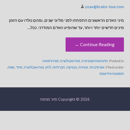
yoav@brains-tour.com
מיני האדם הראשונים התפתחו לפני מליוני שנים, ומהם נולדו עם הזמן
מינים חדשים יותר ויותר, עד שהופיע האדם המודרני. ככל…
Continue Reading ←
Posted in:
התנהגות וקוגניציה
,
מוח ואבולוציה
,
מוח ורפואה
Filed under:
אגרסיביות
,
אנרגיה
,
גנטיקה
,
חברתיות
,
לחץ
,
מוח ואבולוציה
,
פחד
,
שפה
,
תסמונת וויליאמס
Copyright © 2026 סיור מוחות