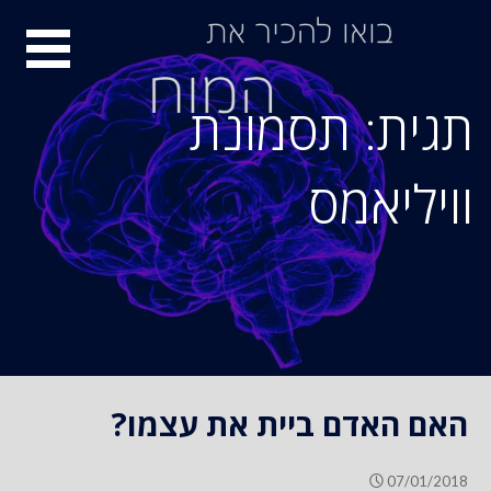
S
סיור
k
i
מוחות
p
תגית: תסמונת
t
o
וויליאמס
c
o
n
t
e
n
t
האם האדם ביית את עצמו?
07/01/2018