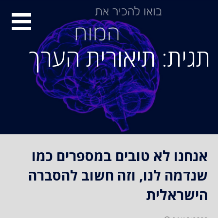
S
סיור
k
i
מוחות
p
תגית: תיאורית הערך
t
o
c
o
n
t
e
n
אנחנו לא טובים במספרים כמו
t
שנדמה לנו, וזה חשוב להסברה
הישראלית