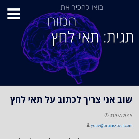
S
סיור
k
i
מוחות
p
תגית: תאי לחץ
t
o
c
o
n
t
e
n
שוב אני צריך לכתוב על תאי לחץ
t
31/07/2019
yoav@brains-tour.com