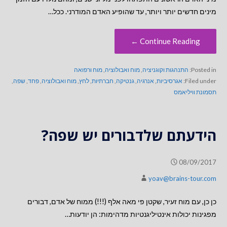
מינים חדשים יותר ויותר, עד שהופיע האדם המודרני. ככל…
Continue Reading ←
Posted in:
התנהגות וקוגניציה
,
מוח ואבולוציה
,
מוח ורפואה
Filed under:
אגרסיביות
,
אנרגיה
,
גנטיקה
,
חברתיות
,
לחץ
,
מוח ואבולוציה
,
פחד
,
שפה
,
תסמונת וויליאמס
הידעתם שלדבורים יש שפה?
08/09/2017
yoav@brains-tour.com
כן כן, עם מוח זעיר, שקטן פי מאה אלף (!!!) ממוח של אדם, דבורים
מפגינות יכולות אינטיליגנטיות מדהימות: הן יודעות…