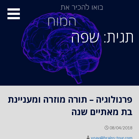
S
סיור
k
i
מוחות
p
תגית: שפה
t
o
c
o
n
t
e
n
פרנולוגיה – תורה מוזרה ומעניינת
t
בת מאתיים שנה
08/04/2018
yoav@brains-tour.com