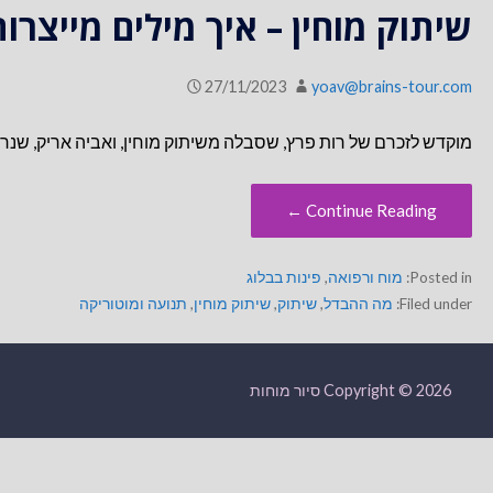
שיתוק מוחין – איך מילים מייצרו
27/11/2023
yoav@brains-tour.com
מוקדש לזכרם של רות פרץ, שסבלה משיתוק מוחין, ואביה אריק, שנרצחו במסיבה ברעים ב-7.10 למילי
Continue Reading ←
Posted in:
מוח ורפואה
,
פינות בבלוג
Filed under:
מה ההבדל
,
שיתוק
,
שיתוק מוחין
,
תנועה ומוטוריקה
Copyright © 2026 סיור מוחות