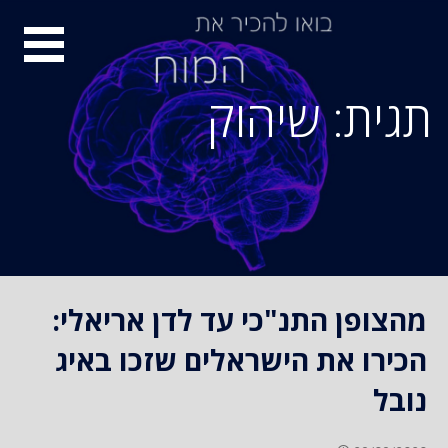
S
סיור
k
i
מוחות
p
תגית: שיהוק
t
o
c
o
n
t
e
n
מהצופן התנ"כי עד לדן אריאלי:
t
הכירו את הישראלים שזכו באיג
נובל