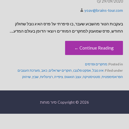
29/09/2020
yoav@brains-tour.com
בעקבות הטור מהשבוע שעבר, בו סיפרתי על פרס האיג נובל שחולק
החודש, פרס שמוענק למחקרים המוזרים ויוצאי הדופן בעולם המדע.…
Continue Reading ←
Posted in:
מחקרים ופרסים
Filed under:
איג נובל
,
אפקט פלצבו
,
חוקרים ישראלים
,
כאב
,
מערכת העצבים
הפראסימפטית
,
סטטיסטיקה
,
עצב הואגוס
,
ציפייה
,
רציונליות
,
שבץ
,
שיהוק
Copyright © 2026 סיור מוחות