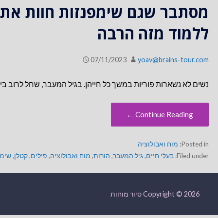
מסתבר שגם שימפנזות חוות את גי
ללמוד מזה הרבה
07/11/2023
yoav@brains-tour.com
נשים לא נשארות פוריות במשך כל חייהן. בגיל המעבר, שחל לרוב בין גיל 45 ל-55, הביוץ נפסק והיכולת ללדת נ
Continue Reading ←
Posted in:
מוח ואבולוציה
Filed under:
בעלי חיים
,
גיל המעבר
,
הורות
,
מוח ואבולוציה
,
פילים
,
קטלן
,
שימפ
Copyright © 2026 סיור מוחות