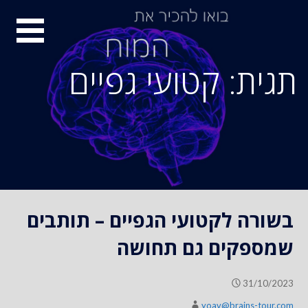
S
סיור
k
i
מוחות
p
תגית: קטועי גפיים
t
o
c
o
n
t
e
n
בשורה לקטועי הגפיים – תותבים
t
שמספקים גם תחושה
31/10/2023
yoav@brains-tour.com