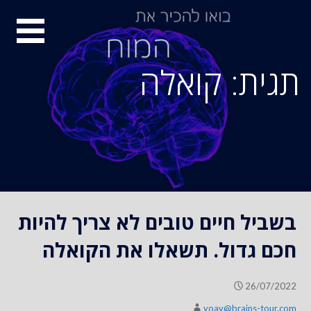
S
סיור
k
i
מוחות
p
תגית: קואלה
t
o
c
o
n
t
e
n
בשביל חיים טובים לא צריך להיות
t
חכם גדול. תשאלו את הקואלה
26/07/2022
yoav@brains-tour.com