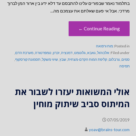
בתלמוד נאמר שבפורים עלינו להתבסם עד דלא ידע בין ארור המן לברוך
מרדכי. אבל אי פעם שאלתם את עצמכם מה…
Continue Reading ←
Posted in:
מוח ורפואה
Filed under:
אלכוהול
,
גאבא
,
גלוטמט
,
דמנציה
,
זכרון
,
טמפרטורה
,
מערכת הדם
,
סמים
,
צרבלום
,
קליפת המוח הקדם-מצחית
,
שבץ
,
שיווי משקל
,
תסמונת קורסקוף
,
תפיסה
אולי המשואות יעזרו לשבור את
המיתוס סביב שיתוק מוחין
07/05/2019
yoav@brains-tour.com