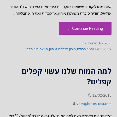
אחת ממדליקות המשואות בטקס יום העצמאות השנה היא ד"ר הודיה
אוליאל. הודיה סובלת משיתוק מוחין, אך למרות זאת היא הצליחה…
Continue Reading ←
Posted in:
מוח ורפואה
Filed under:
גרעיני הבסיס
,
מוחון
,
צרבלום
,
שיתוק
,
תנועה ומוטוריקה
למה המוח שלנו עשוי קפלים
קפלים?
12/02/2018
yoav@brains-tour.com
שאלתם את עצמכם פעם למה המוח שלנו נראה כל כך "מקווצ'ץ'"? בואו