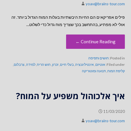
yoav@brains-tour.com
פילים אפריקאים הם החיות היבשתיות בעלות המוח הגדול ביותר. זה
אולי לא מפתיע, בהתחשב בכך שצריך מוח גדול כדי לשלוט…
Continue Reading ←
Posted in:
חושים ותפיסה
Filed under:
אוטיזם
,
אינטיליגנציה
,
בעלי חיים
,
זכרון
,
חוש הריח
,
למידה
,
צרבלום
,
קליפת המוח
,
תנועה ומוטוריקה
איך אלכוהול משפיע על המוח?
11/03/2020
yoav@brains-tour.com