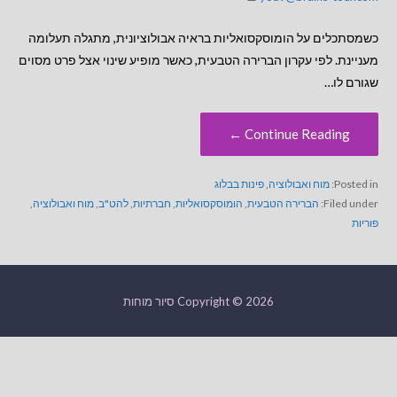
כשמסתכלים על הומוסקסואליות בראיה אבולוציונית, מתגלה תעלומה
מעניינת. לפי עקרון הברירה הטבעית, כאשר מופיע שינוי אצל פרט מסוים
שגורם לו…
Continue Reading ←
Posted in:
מוח ואבולוציה
,
פינות בבלוג
Filed under:
הברירה הטבעית
,
הומוסקסואליות
,
חברתיות
,
להט"ב
,
מוח ואבולוציה
,
פוריות
Copyright © 2026 סיור מוחות