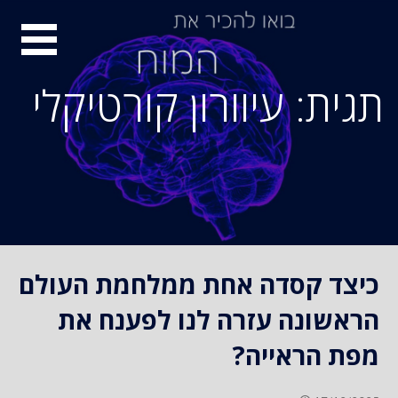
S
סיור
k
i
מוחות
p
תגית: עיוורון קורטיקלי
t
o
c
o
n
t
e
n
כיצד קסדה אחת ממלחמת העולם
t
הראשונה עזרה לנו לפענח את
מפת הראייה?