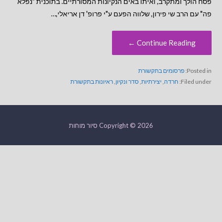
פסח הולך ומתקרב, ואיתו באים הנקיונות המסורתיים. בתוכנית "נפלא
פה" עם הרב שי פירון, שלווה הפעם ע"י פרופ' דן אריאלי,…
Continue Reading ←
Posted in:
פרסומים בתקשורת
Filed under:
חרדה
,
יצירתיות
,
סדר ונקיון
,
ראיונות בתקשורת
Copyright © 2026 סיור מוחות