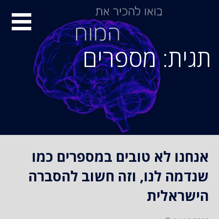
S
סיור
k
i
מוחות
p
תגית: מספרים
t
o
c
o
n
t
e
n
אנחנו לא טובים במספרים כמו
t
שנדמה לנו, וזה חשוב להסברה
הישראלית