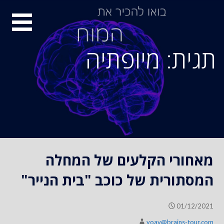
S
סיור
k
i
מוחות
p
תגית: מיופתיה
t
o
c
o
n
t
e
n
מאחורי הקלעים של המחלה
t
המסתורית של כוכב "בית הנייר"
01/12/2021
yoav@brains-tour.com