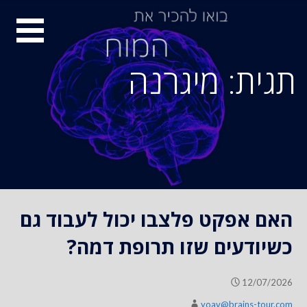
S
סיור
k
i
מוחות
p
תגית: מיגרנה
t
o
c
o
n
t
e
n
האם אפקט פלצבו יכול לעבוד גם
t
כשיודעים שזו תרופת דמה?
12/07/2026
yoav@brains-tour.com