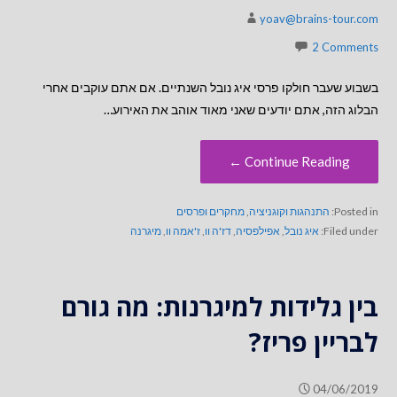
yoav@brains-tour.com
2 Comments
בשבוע שעבר חולקו פרסי איג נובל השנתיים. אם אתם עוקבים אחרי
הבלוג הזה, אתם יודעים שאני מאוד אוהב את האירוע…
Continue Reading ←
Posted in:
התנהגות וקוגניציה
,
מחקרים ופרסים
Filed under:
איג נובל
,
אפילפסיה
,
דז'ה וו
,
ז'אמה וו
,
מיגרנה
בין גלידות למיגרנות: מה גורם
לבריין פריז?
04/06/2019