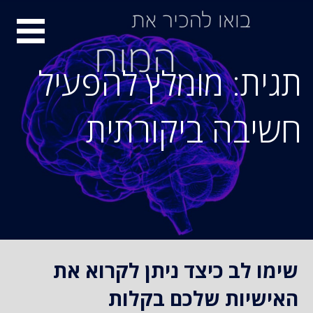
S
סיור
k
i
מוחות
p
תגית: מומלץ להפעיל
t
o
חשיבה ביקורתית
c
o
n
t
e
n
t
שימו לב כיצד ניתן לקרוא את
האישיות שלכם בקלות