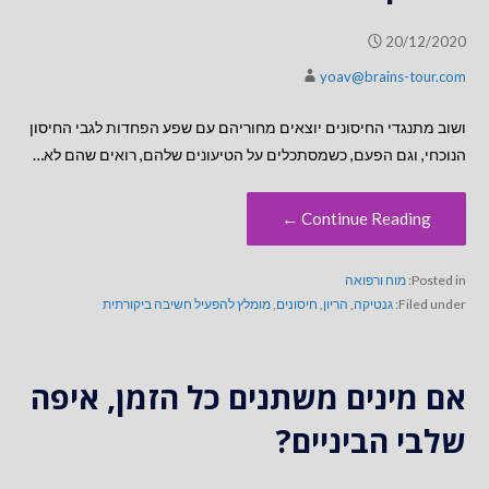
20/12/2020
yoav@brains-tour.com
ושוב מתנגדי החיסונים יוצאים מחוריהם עם שפע הפחדות לגבי החיסון
הנוכחי, וגם הפעם, כשמסתכלים על הטיעונים שלהם, רואים שהם לא…
Continue Reading ←
Posted in:
מוח ורפואה
Filed under:
גנטיקה
,
הריון
,
חיסונים
,
מומלץ להפעיל חשיבה ביקורתית
אם מינים משתנים כל הזמן, איפה
שלבי הביניים?