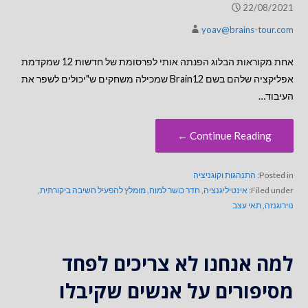
22/08/2021
yoav@brains-tour.com
אחת מקוראות הבלוג הפנתה אותי לפרסומת של חדשות 12 שמקדמת
אפליקציה שלהם בשם Brain12 שמכילה משחקים ש"יכולים לשפר את
העיבוד…
Continue Reading ←
Posted in:
התנהגות וקוגניציה
Filed under:
אינטיליגנציה
,
חדר כושר למוח
,
מומלץ להפעיל חשיבה ביקורתית
,
נוירוגנזה
,
תאי עצב
למה אנחנו לא צריכים לפחד
מסיפורים על אנשים שקיבלו