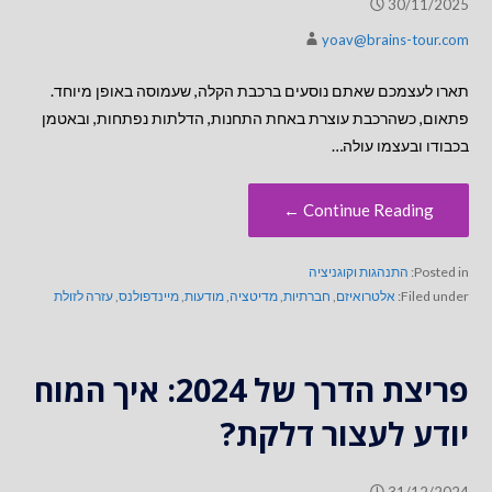
30/11/2025
yoav@brains-tour.com
תארו לעצמכם שאתם נוסעים ברכבת הקלה, שעמוסה באופן מיוחד.
פתאום, כשהרכבת עוצרת באחת התחנות, הדלתות נפתחות, ובאטמן
בכבודו ובעצמו עולה…
Continue Reading ←
Posted in:
התנהגות וקוגניציה
Filed under:
אלטרואיזם
,
חברתיות
,
מדיטציה
,
מודעות
,
מיינדפולנס
,
עזרה לזולת
פריצת הדרך של 2024: איך המוח
יודע לעצור דלקת?
31/12/2024