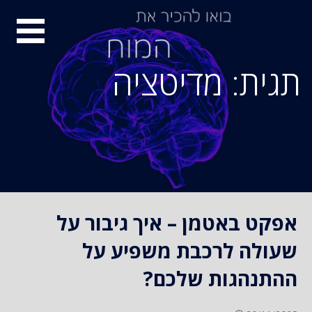
S
סיור
k
i
מוחות
p
תגית: מדיטציה
t
o
c
o
n
t
e
n
אפקט באטמן – איך גיבור על
t
שעולה לרכבת משפיע על
ההתנהגות שלכם?