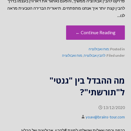
פרויקט להבין אבולוציה ממשיך, והפעם נאתגר את דארווין בעצמו בדרך
להבין קצת יותר איך אנחנו מתפתחים. תיאורית הברירה הטבעית מראה
לנו…
Continue Reading ←
Posted in:
מוח ואבולוציה
Filed under:
להבין אבולוציה
,
מוח ואבולוציה
מה ההבדל בין "גנטי"
ל"תורשתי"?
13/12/2020
yoav@brains-tour.com
בכמה וכמה שאלות שנשלחו לפינת #להבין_אבולוציה של הבלוג,