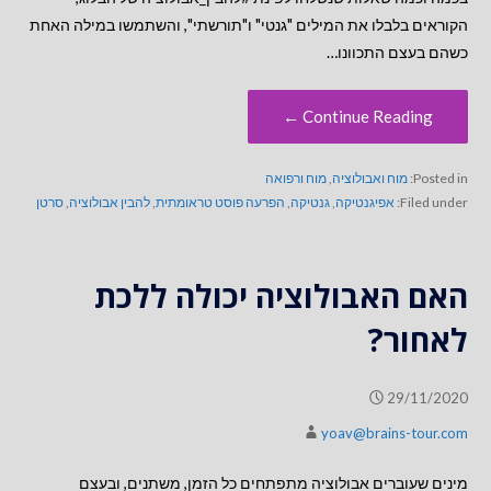
הקוראים בלבלו את המילים "גנטי" ו"תורשתי", והשתמשו במילה האחת
כשהם בעצם התכוונו…
Continue Reading ←
Posted in:
מוח ואבולוציה
,
מוח ורפואה
Filed under:
אפיגנטיקה
,
גנטיקה
,
הפרעה פוסט טראומתית
,
להבין אבולוציה
,
סרטן
האם האבולוציה יכולה ללכת
לאחור?
29/11/2020
yoav@brains-tour.com
מינים שעוברים אבולוציה מתפתחים כל הזמן, משתנים, ובעצם