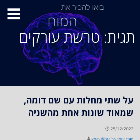
S
סיור
k
i
מוחות
p
תגית: טרשת עורקים
t
o
c
o
n
t
e
n
על שתי מחלות עם שם דומה,
t
שמאוד שונות אחת מהשניה
25/12/2022
yoav@brains-tour.com