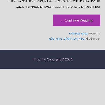
חתולים שחורים נחשבים כמביאים מזל רע, אבל האמת היא שמאחורי
הפרווה שלהם עומד סיפור די מעניין, במקרים מסוימים הם גם…
Continue Reading ←
Posted in:
מחקרים ופרסים
Filed under:
בעלי חיים
,
חתולים
,
טירוזין
,
מלנין
Copyright © 2026 סיור מוחות